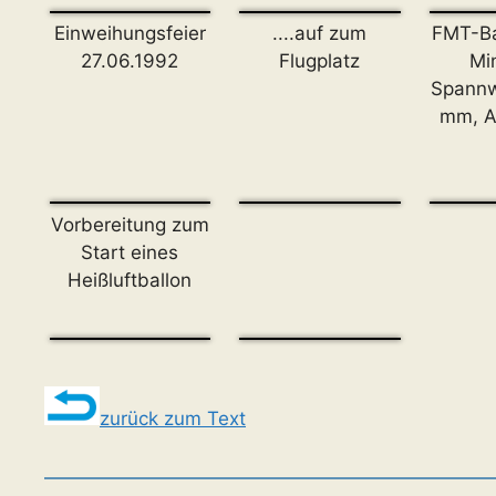
Einweihungsfeier
....auf zum
FMT-Ba
27.06.1992
Flugplatz
Mi
Spannw
mm, A
Vorbereitung zum
Start eines
Heißluftballon
zurück zum Text