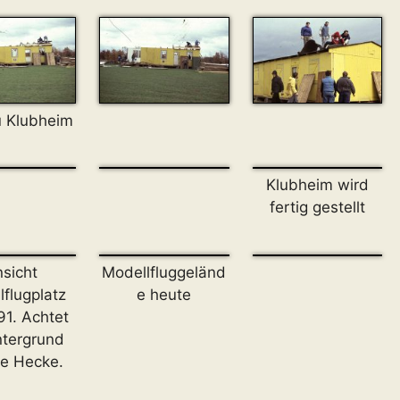
 Klubheim
Klubheim wird
fertig gestellt
sicht
Modellfluggeländ
lflugplatz
e heute
91. Achtet
ntergrund
ie Hecke.