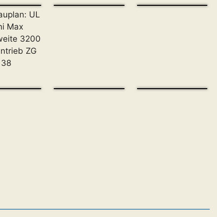
uplan: UL
ni Max
eite 3200
ntrieb ZG
38