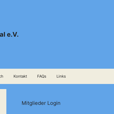
l e.V.
ch
Kontakt
FAQs
Links
Mitglieder Login