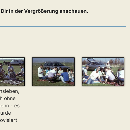
s Dir in der Vergrößerung anschauen.
nsleben,
h ohne
eim - es
urde
ovisiert