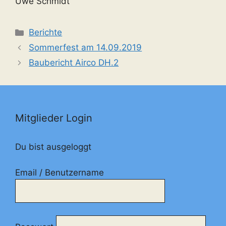
Uwe Schmidt
Kategorien
Berichte
Sommerfest am 14.09.2019
Baubericht Airco DH.2
Mitglieder Login
Du bist ausgeloggt
Email / Benutzername