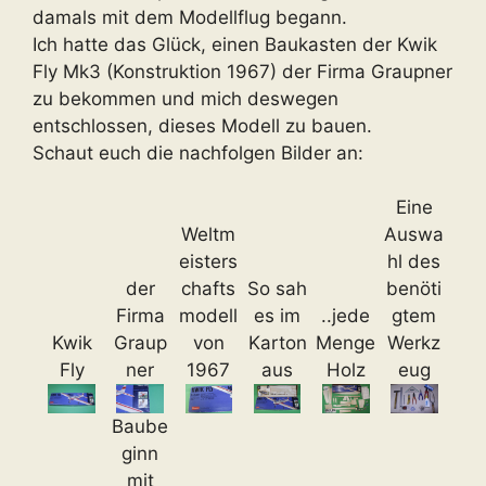
damals mit dem Modellflug begann.
Ich hatte das Glück, einen Baukasten der Kwik
Fly Mk3 (Konstruktion 1967) der Firma Graupner
zu bekommen und mich deswegen
entschlossen, dieses Modell zu bauen.
Schaut euch die nachfolgen Bilder an:
Eine
Weltm
Auswa
eisters
hl des
der
chafts
So sah
benöti
Firma
modell
es im
..jede
gtem
Kwik
Graup
von
Karton
Menge
Werkz
Fly
ner
1967
aus
Holz
eug
Baube
ginn
mit