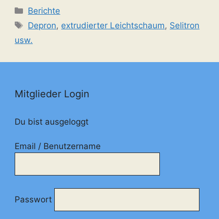
Kategorien
Berichte
Schlagwörter
Depron
,
extrudierter Leichtschaum
,
Selitron
usw.
Mitglieder Login
Du bist ausgeloggt
Email / Benutzername
Passwort