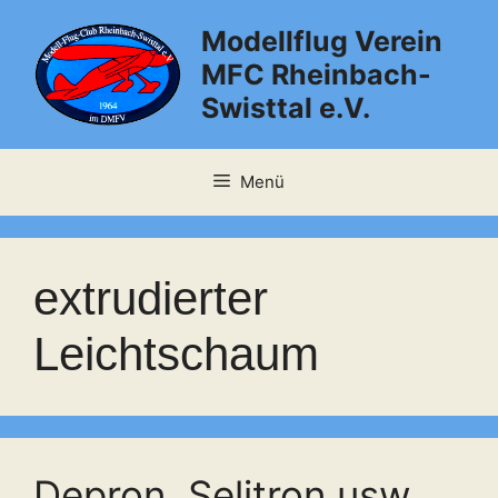
Zum
Modellflug Verein
Inhalt
springen
MFC Rheinbach-
Swisttal e.V.
Menü
extrudierter
Leichtschaum
Depron, Selitron usw.,